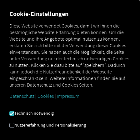
Cookie-Einstellungen
Diese Website verwendet Cookies, damit wir Ihnen die
BEWERBUNGSPROZESS
bestmögliche Website-Erfahrung bieten können. Um die
Website und Ihre Angebote optimal nutzen zu können,
erklären Sie sich bitte mit der Verwendung dieser Cookies
Bereit, in unser Superhelden-Team zu kommen? In
einverstanden. Sie haben auch die Möglichkeit, die Seite
unserem Recruiting Prozess wollen wir herausfinden, ob
unter Verwendung nur der technisch notwendigen Cookies
Dein Weg zu unserem passt: Dein Mindset, Dein Skillset,
zu nutzen. Klicken Sie dazu bitte auf "speichern". Dadurch
aber vor allem natürlich Deine Begeisterung für RIO! Wir
kann jedoch die Nutzerfreundlichkeit der Webseite
freuen uns jetzt schon, Dich durch unsere einzelnen
eingeschränkt sein. Weitere Informationen finden Sie auf
Schritte begleiten zu dürfen.
unseren Datenschutz und Cookies Seiten.
Datenschutz
|
Cookies
|
Impressum
Damit wir wissen wer Du bist
Technisch notwendig
Wir erwarten als Bewerbungsunterlagen einen
aussagekräftigen und vollständigen Lebenslauf.
Nutzererfahrung und Personalisierung
Zusätzlich freuen wir uns über die Angabe Deiner
Kündigungsfrist sowie Deiner Gehaltsvorstellung.