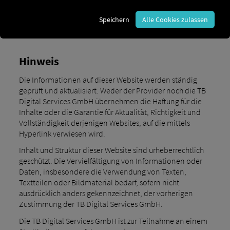
Amtsgericht München, HRB 234868
Speichern
Alle Cookies zulassen
USt-Identifikationsnr. DE 314435023
Hinweis
Die Informationen auf dieser Website werden ständig
geprüft und aktualisiert. Weder der Provider noch die TB
Digital Services GmbH übernehmen die Haftung für die
Inhalte oder die Garantie für Aktualität, Richtigkeit und
Vollständigkeit derjenigen Websites, auf die mittels
Hyperlink verwiesen wird.
Inhalt und Struktur dieser Website sind urheberrechtlich
geschützt. Die Vervielfältigung von Informationen oder
Daten, insbesondere die Verwendung von Texten,
Textteilen oder Bildmaterial bedarf, sofern nicht
ausdrücklich anders gekennzeichnet, der vorherigen
Zustimmung der TB Digital Services GmbH.
Die TB Digital Services GmbH ist zur Teilnahme an einem