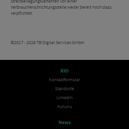
Streitbeilegungsverfahren vor einer
Verbraucherschlichtungsstelle weder bereit noch dazu
verpflichtet.
©2017 -
2026
TB Digital Services GmbH
RIO
Kontaktformular
Standorte
LinkedIn
Kununu
News