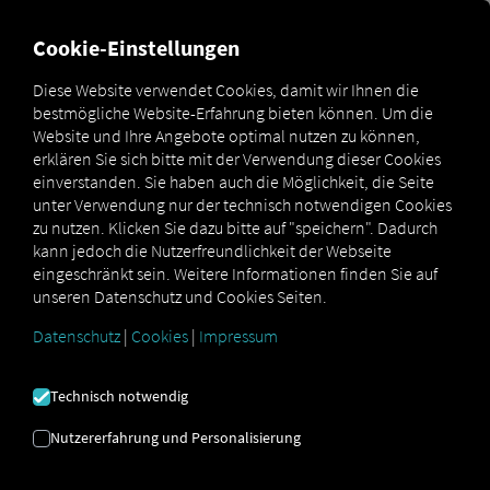
Cookie-Einstellungen
Diese Website verwendet Cookies, damit wir Ihnen die
IMPRESSUM
bestmögliche Website-Erfahrung bieten können. Um die
Website und Ihre Angebote optimal nutzen zu können,
erklären Sie sich bitte mit der Verwendung dieser Cookies
einverstanden. Sie haben auch die Möglichkeit, die Seite
Herausgeber
unter Verwendung nur der technisch notwendigen Cookies
zu nutzen. Klicken Sie dazu bitte auf "speichern". Dadurch
TB Digital Services GmbH
kann jedoch die Nutzerfreundlichkeit der Webseite
Oskar-Schlemmer-Str. 19-21
eingeschränkt sein. Weitere Informationen finden Sie auf
80807 München
unseren Datenschutz und Cookies Seiten.
Datenschutz
|
Cookies
|
Impressum
Geschäftsführung
Technisch notwendig
Daniel Ruppert
Fabian Schaefer
Nutzererfahrung und Personalisierung
Registergericht