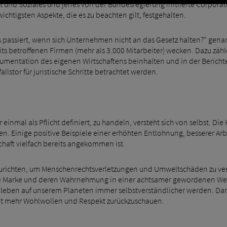
 und Soziales und jenes von der Bundesregierung initiierte Corporat
chtigsten Aspekte, die es zu beachten gilt, festgehalten.
passiert, wenn sich Unternehmen nicht an das Gesetz halten?“ genann
its betroffenen Firmen (mehr als 3.000 Mitarbeiter) wecken. Dazu zähle
umentation des eigenen Wirtschaftens beinhalten und in der Berichters
lstor für juristische Schritte betrachtet werden.
inmal als Pflicht definiert, zu handeln, versteht sich von selbst. Die 
n. Einige positive Beispiele einer erhöhten Entlohnung, besserer 
chaft vielfach bereits angekommen ist.
richten, um Menschenrechtsverletzungen und Umweltschäden zu ver
ne Marke und deren Wahrnehmung in einer achtsamer gewordenen Welt.
eben auf unserem Planeten immer selbstverständlicher werden. Dan
it mehr Wohlwollen und Respekt zurückzuschauen.