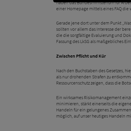
haben das Bundesministerium für Arbeit
einer Homepage mittels eines FAQ die wi
Gerade jene dort unter dem Punkt „Was 
sollten vor allem das Interesse der bere
die die sorgfältige Evaluierung und Dok
Fassung des LkSG als maßgebliches Einfal
Zwischen Pflicht und Kür
Nach den Buchstaben des Gesetzes, hier e
als nur drohenden Strafen zu entkomme
Ressourcenschutz zeigen, dass die Bots
Ein wirksames Risikomanagement einzu
minimieren, stärkt einerseits die eige
Handeln für ein gelungenes Zusammenl
möglich, auf unser heutiges Handeln m