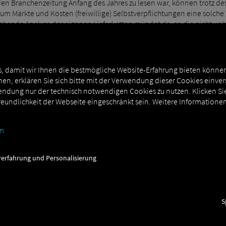
n Branchenzeitung Anfang des Jahres zu lesen war, können trotz des 
 Märkte und Kosten (freiwillige) Selbstverpflichtungen eine solche 
gehende Analyse der eigenen Lieferketten mündet da, so die nicht unb
, damit wir Ihnen die bestmögliche Website-Erfahrung bieten können
en, erklären Sie sich bitte mit der Verwendung dieser Cookies einve
wendung nur der technisch notwendigen Cookies zu nutzen. Klicken Sie
eundlichkeit der Webseite eingeschränkt sein. Weitere Informationen
m
d Koalitionsfreiheit
er und Erde
rerfahrung und Personalisierung
rauch und Abfälle
S
d der Corporate Social Responsibility besitzt, die Einleitung dieses 
en Unternehmen auch abseits des Gesetzestextes einen verständlic