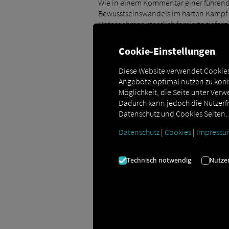
Wie in einem Kommentar einer führende
Bewusstseinswandels im harten Kampf um
Unternehmen staatlich forcierte tiefer
expliziteren Handlungsdruck.
Cookie-Einstellungen
Wichtige Inhalte des LkSG (Auswahl):
Diese Website verwendet Cookies
Angebote optimal nutzen zu könn
keine Zwangsarbeit und Folter
Möglichkeit, die Seite unter Ver
keine Kinderarbeit
Dadurch kann jedoch die Nutzerfr
Datenschutz und Cookies Seiten.
Verhinderung von Lohn-Dumping
Datenschutz
|
Cookies
|
Impressu
Gewährleistung von Vereinigungs- un
keine Verschmutzung von Luft, Wass
Technisch notwendig
Nutze
Ressourcenschutz mit Blick auf Verb
Bußgelder bereits möglich
Das im LkSG-Kontext zu bearbeitende Fel
naturgemäß einen großen Umfang. Um d