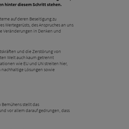
 hinter diesem Schritt stehen.
ysteme auf deren Beseitigung zu
res Wertegerüsts, des Anspruches an uns
mende Veränderungen in Denken und
tskräften und die Zerstörung von
rten Welt auch kaum getrennt
tionen wie EU und UN streiten hier,
um nachhaltige Lösungen sowie
en Bemühens stellt das
d und vor allem darauf gedrungen, dass