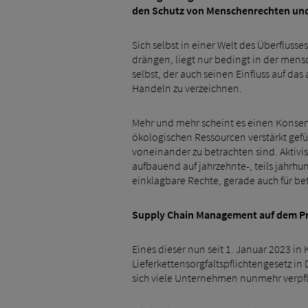
den Schutz von Menschenrechten und 
Sich selbst in einer Welt des Überflusse
drängen, liegt nur bedingt in der mens
selbst, der auch seinen Einfluss auf da
Handeln zu verzeichnen.
Mehr und mehr scheint es einen Konsen
ökologischen Ressourcen verstärkt gef
voneinander zu betrachten sind. Aktiv
aufbauend auf jahrzehnte-, teils jahrh
einklagbare Rechte, gerade auch für bet
Supply Chain Management auf dem P
Eines dieser nun seit 1. Januar 2023 in
Lieferkettensorgfaltspflichtengesetz in
sich viele Unternehmen nunmehr verpfl