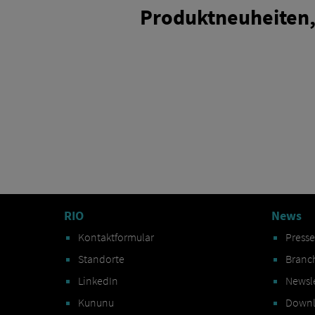
Produktneuheiten,
RIO
News
Kontaktformular
Press
Standorte
Branc
LinkedIn
Newsl
Kununu
Downl