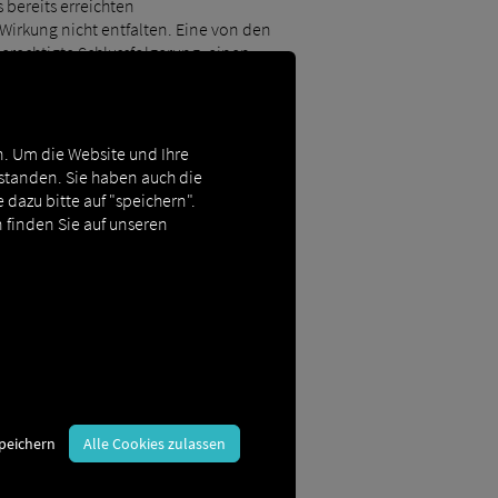
bereits erreichten
Wirkung nicht entfalten. Eine von den
erechtigte Schlussfolgerung, einen
. Um die Website und Ihre
rstanden. Sie haben auch die
 dazu bitte auf "speichern".
 finden Sie auf unseren
peichern
Alle Cookies zulassen
Textes hat es kurz angerissen,
hen Leitfaden an die Hand zu geben,