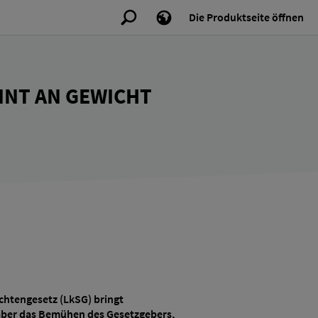
Die Produktseite öffnen
NNT AN GEWICHT
chtengesetz (LkSG) bringt
t aber das Bemühen des Gesetzgebers,