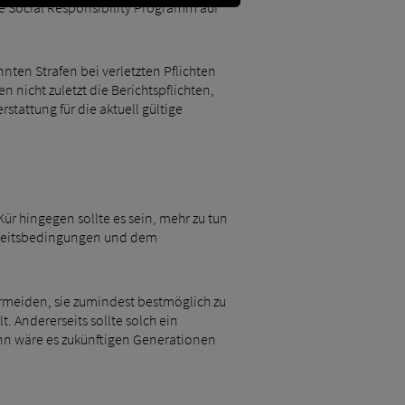
e Social Responsibility Programm auf
ten Strafen bei verletzten Pflichten
n nicht zuletzt die Berichtspflichten,
tattung für die aktuell gültige
Kür hingegen sollte es sein, mehr zu tun
Arbeitsbedingungen und dem
meiden, sie zumindest bestmöglich zu
 Andererseits sollte solch ein
n wäre es zukünftigen Generationen