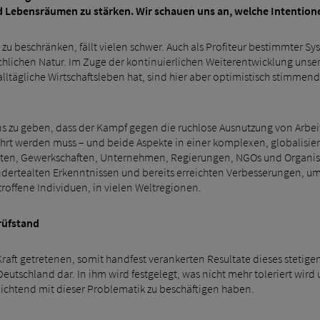
Lebensräumen zu stärken. Wir schauen uns an, welche Intentionen
s zu beschränken, fällt vielen schwer. Auch als Profiteur bestimmter S
chlichen Natur. Im Zuge der kontinuierlichen Weiterentwicklung unse
s alltägliche Wirtschaftsleben hat, sind hier aber optimistisch stim
s zu geben, dass der Kampf gegen die ruchlose Ausnutzung von Arbei
ührt werden muss – und beide Aspekte in einer komplexen, globalisie
isten, Gewerkschaften, Unternehmen, Regierungen, NGOs und Organisa
undertealten Erkenntnissen und bereits erreichten Verbesserungen, 
roffene Individuen, in vielen Weltregionen.
rüfstand
 Kraft getretenen, somit handfest verankerten Resultate dieses stetig
 Deutschland dar. In ihm wird festgelegt, was nicht mehr toleriert wir
ichtend mit dieser Problematik zu beschäftigen haben.