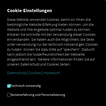
Cookie-Einstellungen
Diese Website verwendet Cookies, damit wir Ihnen die
LOGIMAT 2026: RIO
bestmögliche Website-Erfahrung bieten können. Um die
STELLT GANZHEITLICHE
Website und Ihre Angebote optimal nutzen zu können,
erklären Sie sich bitte mit der Verwendung dieser Cookies
AUTOMATISIERUNG
einverstanden. Sie haben auch die Möglichkeit, die Seite
unter Verwendung nur der technisch notwendigen Cookies
MANUELLER PROZESSE IN
zu nutzen. Klicken Sie dazu bitte auf "speichern". Dadurch
kann jedoch die Nutzerfreundlichkeit der Webseite
DEN MITTELPUNKT
eingeschränkt sein. Weitere Informationen finden Sie auf
unseren Datenschutz und Cookies Seiten.
Messeauftritt im Zeichen transparenter
Datenschutz
|
Cookies
|
Impressum
und vernetzter Abläufe in der Logistik
Technisch notwendig
Nutzererfahrung und Personalisierung
München, 16. Januar 2026 – RIO, Experte für
Speditionssoftware, nimmt als Aussteller an der