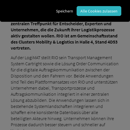
LogiMAT 2026 teil. Vom 24. bis 26. März 2026 wird die
Speichern
Alle Cookies zulassen
internationale Fachmesse für Intralogistik und
Prozessmanagement in Stuttgart erneut zum
zentralen Treffpunkt für Entscheider, Experten und
Unternehmen, die die Zukunft ihrer Logistikprozesse
aktiv gestalten wollen. RIO ist am Gemeinschaftsstand
des Clusters Mobility & Logistics in Halle 4, Stand 4D53
vertreten.
Auf der LogiMAT stellt RIO sein Transport Management
System Cartright sowie die Lösung Order Communication
für die digitale Auftragskommunikation zwischen der
Disposition und den Fahrern vor. Beide Anwendungen
sind Teil des Plattformansatzes von RIO und unterstützen
Unternehmen dabei, Transportprozesse und
Auftragskommunikation integriert in einer zentralen
Lösung abzubilden. Die Anwendungen lassen sich in
bestehende Systemlandschaften integrieren und
schaffen eine konsistente Datenbasis über alle
beteiligten Akteure hinweg. Unternehmen können ihre
Prozesse dadurch besser steuern und schneller auf